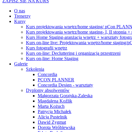
ZAPISZ SIĘ NA KURS
O nas
Trenerzy
Kursy
Kurs projektowania wnętrz/home staging/ pCon PLANNER
Kurs projektowania wnętrz/home staging- I, II stop
Kurs Home Staging-aranżacja wnętrz + warsztaty fotogra
Kurs on-line live: Projektowania wnętrz/home staging
Kurs fotografii wnętrz
Kurs on-line: Decluttering i organizacja przestrzeni
Kurs on-line: Home Staging
Galerie
Szkolenia
Concordia
PCON PLANNER
Concordia Design - warsztaty
Dyplomy absolwentów
Małgorzata Gorajska-Zaleska
Magdalena Koźlik
Marta Kożuch
Patrycja Michałek
Alicja Pustelnik
Dawid Zygmat
Dorota Wróblewska