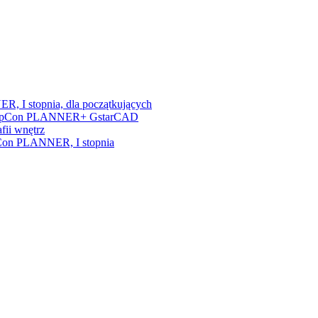
, I stopnia, dla początkujących
nia + pCon PLANNER+ GstarCAD
fii wnętrz
/pCon PLANNER, I stopnia