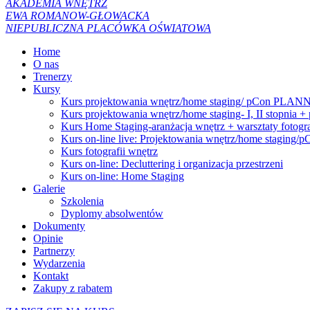
AKADEMIA WNĘTRZ
EWA ROMANOW-GŁOWACKA
NIEPUBLICZNA PLACÓWKA OŚWIATOWA
Home
O nas
Trenerzy
Kursy
Kurs projektowania wnętrz/home staging/ pCon PLANNER
Kurs projektowania wnętrz/home staging- I, II stop
Kurs Home Staging-aranżacja wnętrz + warsztaty fotogra
Kurs on-line live: Projektowania wnętrz/home staging
Kurs fotografii wnętrz
Kurs on-line: Decluttering i organizacja przestrzeni
Kurs on-line: Home Staging
Galerie
Szkolenia
Dyplomy absolwentów
Dokumenty
Opinie
Partnerzy
Wydarzenia
Kontakt
Zakupy z rabatem