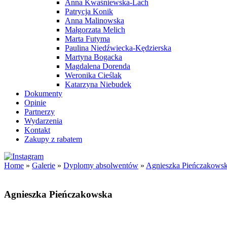
Anna Kwaśniewska-Lach
Patrycja Konik
Anna Malinowska
Małgorzata Melich
Marta Futyma
Paulina Niedźwiecka-Kędzierska
Martyna Bogacka
Magdalena Dorenda
Weronika Cieślak
Katarzyna Niebudek
Dokumenty
Opinie
Partnerzy
Wydarzenia
Kontakt
Zakupy z rabatem
Home
»
Galerie
»
Dyplomy absolwentów
»
Agnieszka Pieńczakows
Agnieszka Pieńczakowska