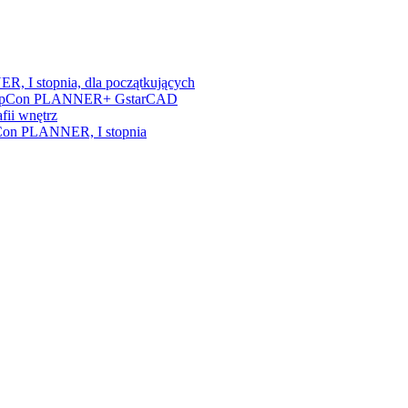
, I stopnia, dla początkujących
nia + pCon PLANNER+ GstarCAD
fii wnętrz
/pCon PLANNER, I stopnia