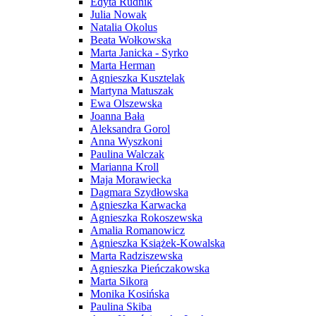
Edyta Rudnik
Julia Nowak
Natalia Okolus
Beata Wołkowska
Marta Janicka - Syrko
Marta Herman
Agnieszka Kusztelak
Martyna Matuszak
Ewa Olszewska
Joanna Bała
Aleksandra Gorol
Anna Wyszkoni
Paulina Walczak
Marianna Kroll
Maja Morawiecka
Dagmara Szydłowska
Agnieszka Karwacka
Agnieszka Rokoszewska
Amalia Romanowicz
Agnieszka Książek-Kowalska
Marta Radziszewska
Agnieszka Pieńczakowska
Marta Sikora
Monika Kosińska
Paulina Skiba