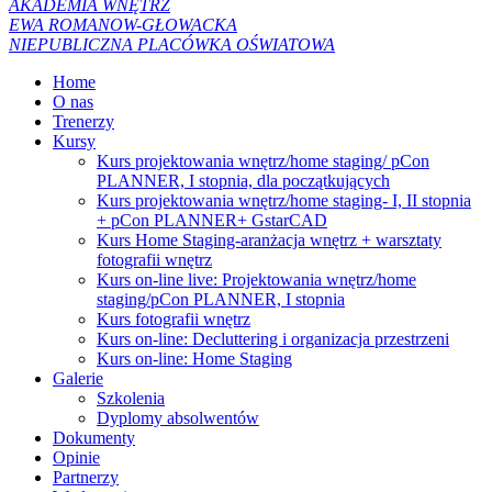
AKADEMIA WNĘTRZ
EWA ROMANOW-GŁOWACKA
NIEPUBLICZNA PLACÓWKA OŚWIATOWA
Home
O nas
Trenerzy
Kursy
Kurs projektowania wnętrz/home staging/ pCon
PLANNER, I stopnia, dla początkujących
Kurs projektowania wnętrz/home staging- I, II stopnia
+ pCon PLANNER+ GstarCAD
Kurs Home Staging-aranżacja wnętrz + warsztaty
fotografii wnętrz
Kurs on-line live: Projektowania wnętrz/home
staging/pCon PLANNER, I stopnia
Kurs fotografii wnętrz
Kurs on-line: Decluttering i organizacja przestrzeni
Kurs on-line: Home Staging
Galerie
Szkolenia
Dyplomy absolwentów
Dokumenty
Opinie
Partnerzy