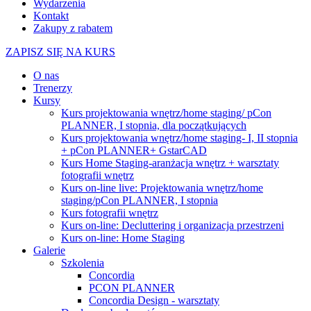
Wydarzenia
Kontakt
Zakupy z rabatem
ZAPISZ SIĘ NA KURS
O nas
Trenerzy
Kursy
Kurs projektowania wnętrz/home staging/ pCon
PLANNER, I stopnia, dla początkujących
Kurs projektowania wnętrz/home staging- I, II stopnia
+ pCon PLANNER+ GstarCAD
Kurs Home Staging-aranżacja wnętrz + warsztaty
fotografii wnętrz
Kurs on-line live: Projektowania wnętrz/home
staging/pCon PLANNER, I stopnia
Kurs fotografii wnętrz
Kurs on-line: Decluttering i organizacja przestrzeni
Kurs on-line: Home Staging
Galerie
Szkolenia
Concordia
PCON PLANNER
Concordia Design - warsztaty