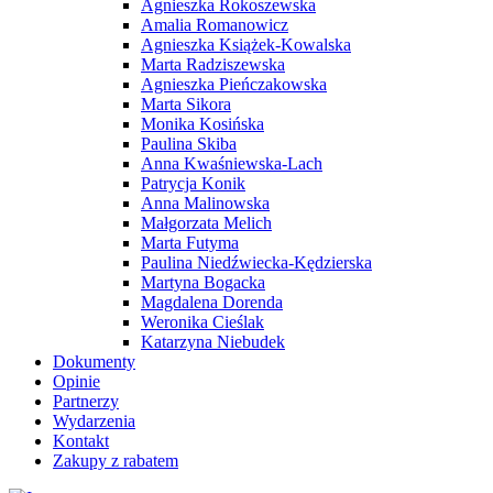
Agnieszka Rokoszewska
Amalia Romanowicz
Agnieszka Książek-Kowalska
Marta Radziszewska
Agnieszka Pieńczakowska
Marta Sikora
Monika Kosińska
Paulina Skiba
Anna Kwaśniewska-Lach
Patrycja Konik
Anna Malinowska
Małgorzata Melich
Marta Futyma
Paulina Niedźwiecka-Kędzierska
Martyna Bogacka
Magdalena Dorenda
Weronika Cieślak
Katarzyna Niebudek
Dokumenty
Opinie
Partnerzy
Wydarzenia
Kontakt
Zakupy z rabatem