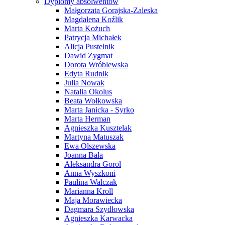
Dyplomy absolwentów
Małgorzata Gorajska-Zaleska
Magdalena Koźlik
Marta Kożuch
Patrycja Michałek
Alicja Pustelnik
Dawid Zygmat
Dorota Wróblewska
Edyta Rudnik
Julia Nowak
Natalia Okolus
Beata Wołkowska
Marta Janicka - Syrko
Marta Herman
Agnieszka Kusztelak
Martyna Matuszak
Ewa Olszewska
Joanna Bała
Aleksandra Gorol
Anna Wyszkoni
Paulina Walczak
Marianna Kroll
Maja Morawiecka
Dagmara Szydłowska
Agnieszka Karwacka