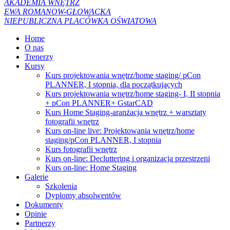
AKADEMIA WNĘTRZ
EWA ROMANOW-GŁOWACKA
NIEPUBLICZNA PLACÓWKA OŚWIATOWA
Home
O nas
Trenerzy
Kursy
Kurs projektowania wnętrz/home staging/ pCon
PLANNER, I stopnia, dla początkujących
Kurs projektowania wnętrz/home staging- I, II stopnia
+ pCon PLANNER+ GstarCAD
Kurs Home Staging-aranżacja wnętrz + warsztaty
fotografii wnętrz
Kurs on-line live: Projektowania wnętrz/home
staging/pCon PLANNER, I stopnia
Kurs fotografii wnętrz
Kurs on-line: Decluttering i organizacja przestrzeni
Kurs on-line: Home Staging
Galerie
Szkolenia
Dyplomy absolwentów
Dokumenty
Opinie
Partnerzy