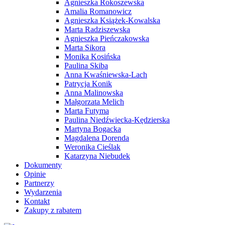
Agnieszka Rokoszewska
Amalia Romanowicz
Agnieszka Książek-Kowalska
Marta Radziszewska
Agnieszka Pieńczakowska
Marta Sikora
Monika Kosińska
Paulina Skiba
Anna Kwaśniewska-Lach
Patrycja Konik
Anna Malinowska
Małgorzata Melich
Marta Futyma
Paulina Niedźwiecka-Kędzierska
Martyna Bogacka
Magdalena Dorenda
Weronika Cieślak
Katarzyna Niebudek
Dokumenty
Opinie
Partnerzy
Wydarzenia
Kontakt
Zakupy z rabatem