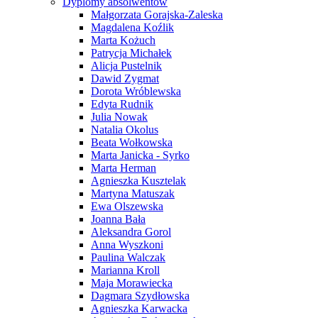
Dyplomy absolwentów
Małgorzata Gorajska-Zaleska
Magdalena Koźlik
Marta Kożuch
Patrycja Michałek
Alicja Pustelnik
Dawid Zygmat
Dorota Wróblewska
Edyta Rudnik
Julia Nowak
Natalia Okolus
Beata Wołkowska
Marta Janicka - Syrko
Marta Herman
Agnieszka Kusztelak
Martyna Matuszak
Ewa Olszewska
Joanna Bała
Aleksandra Gorol
Anna Wyszkoni
Paulina Walczak
Marianna Kroll
Maja Morawiecka
Dagmara Szydłowska
Agnieszka Karwacka