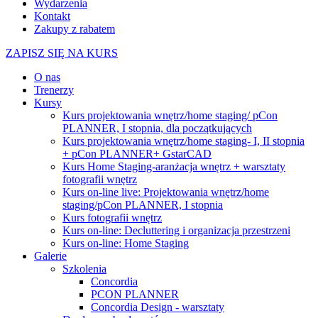
Wydarzenia
Kontakt
Zakupy z rabatem
ZAPISZ SIĘ NA KURS
O nas
Trenerzy
Kursy
Kurs projektowania wnętrz/home staging/ pCon
PLANNER, I stopnia, dla początkujących
Kurs projektowania wnętrz/home staging- I, II stopnia
+ pCon PLANNER+ GstarCAD
Kurs Home Staging-aranżacja wnętrz + warsztaty
fotografii wnętrz
Kurs on-line live: Projektowania wnętrz/home
staging/pCon PLANNER, I stopnia
Kurs fotografii wnętrz
Kurs on-line: Decluttering i organizacja przestrzeni
Kurs on-line: Home Staging
Galerie
Szkolenia
Concordia
PCON PLANNER
Concordia Design - warsztaty