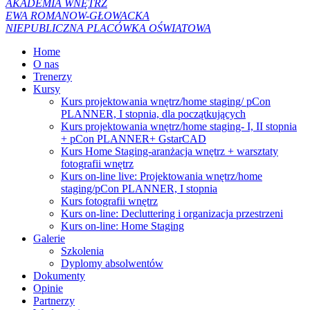
AKADEMIA WNĘTRZ
EWA ROMANOW-GŁOWACKA
NIEPUBLICZNA PLACÓWKA OŚWIATOWA
Home
O nas
Trenerzy
Kursy
Kurs projektowania wnętrz/home staging/ pCon
PLANNER, I stopnia, dla początkujących
Kurs projektowania wnętrz/home staging- I, II stopnia
+ pCon PLANNER+ GstarCAD
Kurs Home Staging-aranżacja wnętrz + warsztaty
fotografii wnętrz
Kurs on-line live: Projektowania wnętrz/home
staging/pCon PLANNER, I stopnia
Kurs fotografii wnętrz
Kurs on-line: Decluttering i organizacja przestrzeni
Kurs on-line: Home Staging
Galerie
Szkolenia
Dyplomy absolwentów
Dokumenty
Opinie
Partnerzy