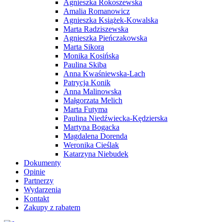
Agnieszka Rokoszewska
Amalia Romanowicz
Agnieszka Książek-Kowalska
Marta Radziszewska
Agnieszka Pieńczakowska
Marta Sikora
Monika Kosińska
Paulina Skiba
Anna Kwaśniewska-Lach
Patrycja Konik
Anna Malinowska
Małgorzata Melich
Marta Futyma
Paulina Niedźwiecka-Kędzierska
Martyna Bogacka
Magdalena Dorenda
Weronika Cieślak
Katarzyna Niebudek
Dokumenty
Opinie
Partnerzy
Wydarzenia
Kontakt
Zakupy z rabatem