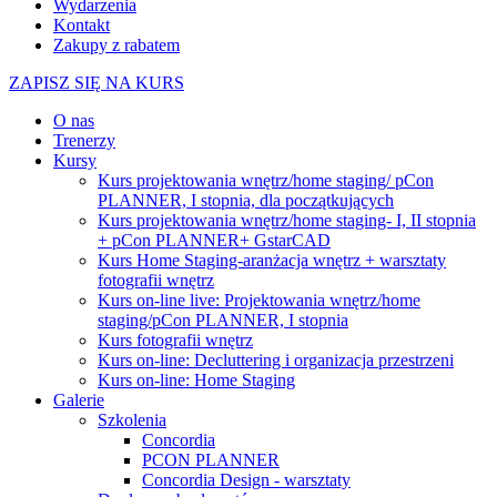
Wydarzenia
Kontakt
Zakupy z rabatem
ZAPISZ SIĘ NA KURS
O nas
Trenerzy
Kursy
Kurs projektowania wnętrz/home staging/ pCon
PLANNER, I stopnia, dla początkujących
Kurs projektowania wnętrz/home staging- I, II stopnia
+ pCon PLANNER+ GstarCAD
Kurs Home Staging-aranżacja wnętrz + warsztaty
fotografii wnętrz
Kurs on-line live: Projektowania wnętrz/home
staging/pCon PLANNER, I stopnia
Kurs fotografii wnętrz
Kurs on-line: Decluttering i organizacja przestrzeni
Kurs on-line: Home Staging
Galerie
Szkolenia
Concordia
PCON PLANNER
Concordia Design - warsztaty