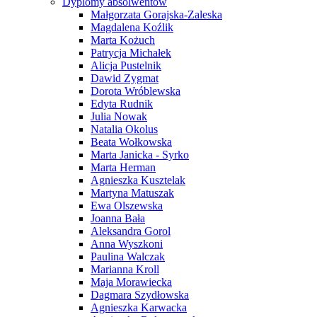
Dyplomy absolwentów
Małgorzata Gorajska-Zaleska
Magdalena Koźlik
Marta Kożuch
Patrycja Michałek
Alicja Pustelnik
Dawid Zygmat
Dorota Wróblewska
Edyta Rudnik
Julia Nowak
Natalia Okolus
Beata Wołkowska
Marta Janicka - Syrko
Marta Herman
Agnieszka Kusztelak
Martyna Matuszak
Ewa Olszewska
Joanna Bała
Aleksandra Gorol
Anna Wyszkoni
Paulina Walczak
Marianna Kroll
Maja Morawiecka
Dagmara Szydłowska
Agnieszka Karwacka