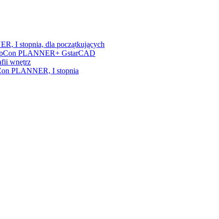
, I stopnia, dla początkujących
nia + pCon PLANNER+ GstarCAD
fii wnętrz
/pCon PLANNER, I stopnia