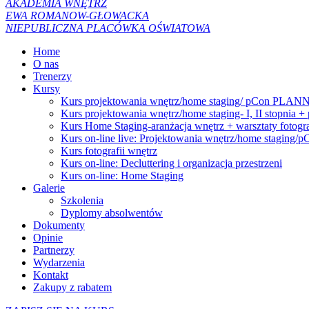
AKADEMIA WNĘTRZ
EWA ROMANOW-GŁOWACKA
NIEPUBLICZNA PLACÓWKA OŚWIATOWA
Home
O nas
Trenerzy
Kursy
Kurs projektowania wnętrz/home staging/ pCon PLANNER
Kurs projektowania wnętrz/home staging- I, II stop
Kurs Home Staging-aranżacja wnętrz + warsztaty fotogra
Kurs on-line live: Projektowania wnętrz/home staging
Kurs fotografii wnętrz
Kurs on-line: Decluttering i organizacja przestrzeni
Kurs on-line: Home Staging
Galerie
Szkolenia
Dyplomy absolwentów
Dokumenty
Opinie
Partnerzy
Wydarzenia
Kontakt
Zakupy z rabatem