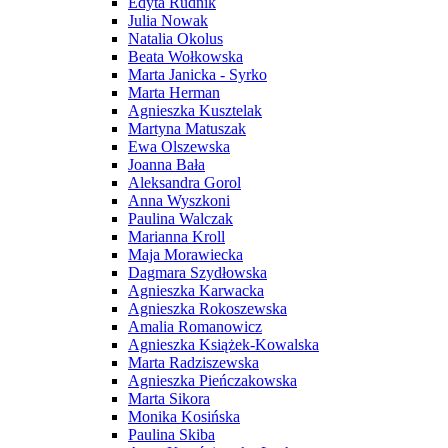
Edyta Rudnik
Julia Nowak
Natalia Okolus
Beata Wołkowska
Marta Janicka - Syrko
Marta Herman
Agnieszka Kusztelak
Martyna Matuszak
Ewa Olszewska
Joanna Bała
Aleksandra Gorol
Anna Wyszkoni
Paulina Walczak
Marianna Kroll
Maja Morawiecka
Dagmara Szydłowska
Agnieszka Karwacka
Agnieszka Rokoszewska
Amalia Romanowicz
Agnieszka Książek-Kowalska
Marta Radziszewska
Agnieszka Pieńczakowska
Marta Sikora
Monika Kosińska
Paulina Skiba