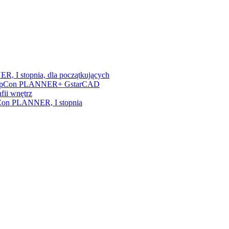
, I stopnia, dla początkujących
nia + pCon PLANNER+ GstarCAD
fii wnętrz
/pCon PLANNER, I stopnia