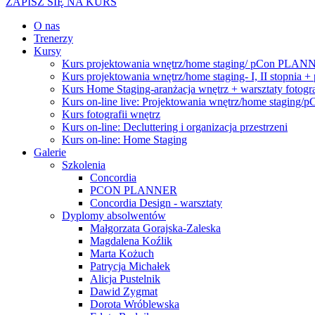
ZAPISZ SIĘ NA KURS
O nas
Trenerzy
Kursy
Kurs projektowania wnętrz/home staging/ pCon PLANNER
Kurs projektowania wnętrz/home staging- I, II stop
Kurs Home Staging-aranżacja wnętrz + warsztaty fotogra
Kurs on-line live: Projektowania wnętrz/home staging
Kurs fotografii wnętrz
Kurs on-line: Decluttering i organizacja przestrzeni
Kurs on-line: Home Staging
Galerie
Szkolenia
Concordia
PCON PLANNER
Concordia Design - warsztaty
Dyplomy absolwentów
Małgorzata Gorajska-Zaleska
Magdalena Koźlik
Marta Kożuch
Patrycja Michałek
Alicja Pustelnik
Dawid Zygmat
Dorota Wróblewska