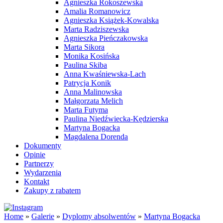
Agnieszka Rokoszewska
Amalia Romanowicz
Agnieszka Książek-Kowalska
Marta Radziszewska
Agnieszka Pieńczakowska
Marta Sikora
Monika Kosińska
Paulina Skiba
Anna Kwaśniewska-Lach
Patrycja Konik
Anna Malinowska
Małgorzata Melich
Marta Futyma
Paulina Niedźwiecka-Kędzierska
Martyna Bogacka
Magdalena Dorenda
Dokumenty
Opinie
Partnerzy
Wydarzenia
Kontakt
Zakupy z rabatem
Home
»
Galerie
»
Dyplomy absolwentów
»
Martyna Bogacka