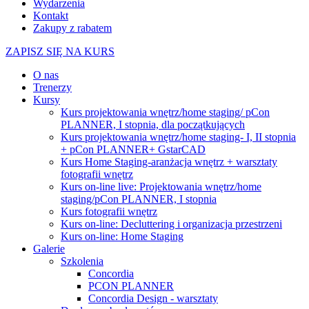
Wydarzenia
Kontakt
Zakupy z rabatem
ZAPISZ SIĘ NA KURS
O nas
Trenerzy
Kursy
Kurs projektowania wnętrz/home staging/ pCon
PLANNER, I stopnia, dla początkujących
Kurs projektowania wnętrz/home staging- I, II stopnia
+ pCon PLANNER+ GstarCAD
Kurs Home Staging-aranżacja wnętrz + warsztaty
fotografii wnętrz
Kurs on-line live: Projektowania wnętrz/home
staging/pCon PLANNER, I stopnia
Kurs fotografii wnętrz
Kurs on-line: Decluttering i organizacja przestrzeni
Kurs on-line: Home Staging
Galerie
Szkolenia
Concordia
PCON PLANNER
Concordia Design - warsztaty