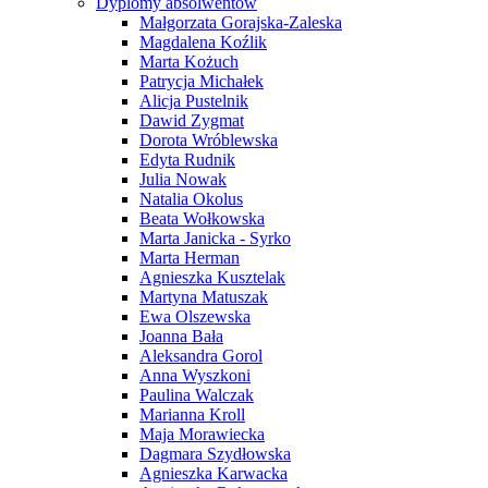
Dyplomy absolwentów
Małgorzata Gorajska-Zaleska
Magdalena Koźlik
Marta Kożuch
Patrycja Michałek
Alicja Pustelnik
Dawid Zygmat
Dorota Wróblewska
Edyta Rudnik
Julia Nowak
Natalia Okolus
Beata Wołkowska
Marta Janicka - Syrko
Marta Herman
Agnieszka Kusztelak
Martyna Matuszak
Ewa Olszewska
Joanna Bała
Aleksandra Gorol
Anna Wyszkoni
Paulina Walczak
Marianna Kroll
Maja Morawiecka
Dagmara Szydłowska
Agnieszka Karwacka