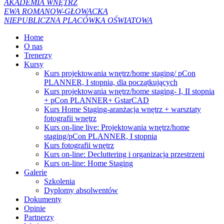
AKADEMIA WNĘTRZ
EWA ROMANOW-GŁOWACKA
NIEPUBLICZNA PLACÓWKA OŚWIATOWA
Home
O nas
Trenerzy
Kursy
Kurs projektowania wnętrz/home staging/ pCon
PLANNER, I stopnia, dla początkujących
Kurs projektowania wnętrz/home staging- I, II stopnia
+ pCon PLANNER+ GstarCAD
Kurs Home Staging-aranżacja wnętrz + warsztaty
fotografii wnętrz
Kurs on-line live: Projektowania wnętrz/home
staging/pCon PLANNER, I stopnia
Kurs fotografii wnętrz
Kurs on-line: Decluttering i organizacja przestrzeni
Kurs on-line: Home Staging
Galerie
Szkolenia
Dyplomy absolwentów
Dokumenty
Opinie
Partnerzy