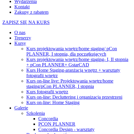
Wydarzenia
Kontakt
Zakupy z rabatem
ZAPISZ SIĘ NA KURS
O nas
Trenerzy
Kursy
Kurs projektowania wnętrz/home staging/ pCon
PLANNER, I stopnia, dla początkujących
Kurs projektowania wnętrz/home staging- I, II stopnia
+ pCon PLANNER+ GstarCAD
Kurs Home Staging-aranżacja wnętrz + warsztaty
fotografii wnętrz
Kurs on-line live: Projektowania wnętrz/home
staging/pCon PLANNER, I stopnia
Kurs fotografii wnętrz
Kurs on-line: Decluttering i organizacja przestrzeni
Kurs on-line: Home Staging
Galerie
Szkolenia
Concordia
PCON PLANNER
Concordia Design - warsztaty