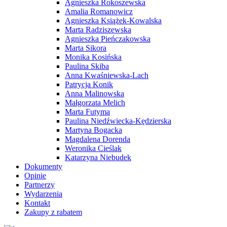
Agnieszka Rokoszewska
Amalia Romanowicz
Agnieszka Książek-Kowalska
Marta Radziszewska
Agnieszka Pieńczakowska
Marta Sikora
Monika Kosińska
Paulina Skiba
Anna Kwaśniewska-Lach
Patrycja Konik
Anna Malinowska
Małgorzata Melich
Marta Futyma
Paulina Niedźwiecka-Kędzierska
Martyna Bogacka
Magdalena Dorenda
Weronika Cieślak
Katarzyna Niebudek
Dokumenty
Opinie
Partnerzy
Wydarzenia
Kontakt
Zakupy z rabatem