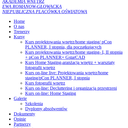
AKADEMIA WNĘTRZ
EWA ROMANOW-GŁOWACKA
NIEPUBLICZNA PLACÓWKA OŚWIATOWA
Home
O nas
Trenerzy
Kursy
Kurs projektowania wnętrz/home staging/ pCon
PLANNER, I stopnia, dla początkujących
Kurs projektowania wnętrz/home staging- I, II stopnia
+ pCon PLANNER+ GstarCAD
Kurs Home Staging-aranżacja wnętrz + warsztaty
fotografii wnętrz
Kurs on-line live: Projektowania wnętrz/home
staging/pCon PLANNER, I stopnia
Kurs fotografii wnętrz
Kurs on-line: Decluttering i organizacja przestrzeni
Kurs on-line: Home Staging
Galerie
Szkolenia
Dyplomy absolwentów
Dokumenty
Opinie
Partnerzy