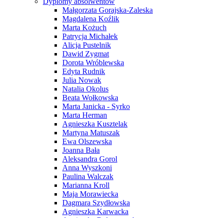
Dyplomy absolwentów
Małgorzata Gorajska-Zaleska
Magdalena Koźlik
Marta Kożuch
Patrycja Michałek
Alicja Pustelnik
Dawid Zygmat
Dorota Wróblewska
Edyta Rudnik
Julia Nowak
Natalia Okolus
Beata Wołkowska
Marta Janicka - Syrko
Marta Herman
Agnieszka Kusztelak
Martyna Matuszak
Ewa Olszewska
Joanna Bała
Aleksandra Gorol
Anna Wyszkoni
Paulina Walczak
Marianna Kroll
Maja Morawiecka
Dagmara Szydłowska
Agnieszka Karwacka