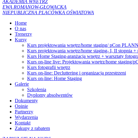
AKADEMIA WNĘTRZ
EWA ROMANOW-GŁOWACKA
NIEPUBLICZNA PLACÓWKA OŚWIATOWA
Home
O nas
Trenerzy
Kursy
Kurs projektowania wnętrz/home staging/ pCon PLANNER
Kurs projektowania wnętrz/home staging- I, II stop
Kurs Home Staging-aranżacja wnętrz + warsztaty fotogra
Kurs on-line live: Projektowania wnętrz/home staging
Kurs fotografii wnętrz
Kurs on-line: Decluttering i organizacja przestrzeni
Kurs on-line: Home Staging
Galerie
Szkolenia
Dyplomy absolwentów
Dokumenty
Opinie
Partnerzy
Wydarzenia
Kontakt
Zakupy z rabatem