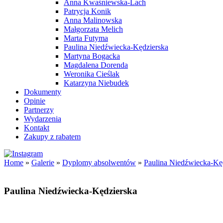
Anna Kwaśniewska-Lach
Patrycja Konik
Anna Malinowska
Małgorzata Melich
Marta Futyma
Paulina Niedźwiecka-Kędzierska
Martyna Bogacka
Magdalena Dorenda
Weronika Cieślak
Katarzyna Niebudek
Dokumenty
Opinie
Partnerzy
Wydarzenia
Kontakt
Zakupy z rabatem
Home
»
Galerie
»
Dyplomy absolwentów
»
Paulina Niedźwiecka-Kę
Paulina Niedźwiecka-Kędzierska