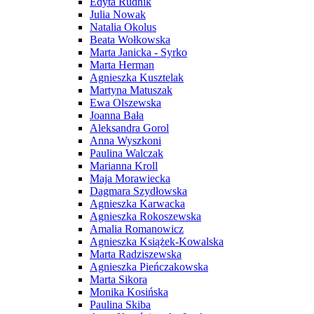
Edyta Rudnik
Julia Nowak
Natalia Okolus
Beata Wołkowska
Marta Janicka - Syrko
Marta Herman
Agnieszka Kusztelak
Martyna Matuszak
Ewa Olszewska
Joanna Bała
Aleksandra Gorol
Anna Wyszkoni
Paulina Walczak
Marianna Kroll
Maja Morawiecka
Dagmara Szydłowska
Agnieszka Karwacka
Agnieszka Rokoszewska
Amalia Romanowicz
Agnieszka Książek-Kowalska
Marta Radziszewska
Agnieszka Pieńczakowska
Marta Sikora
Monika Kosińska
Paulina Skiba