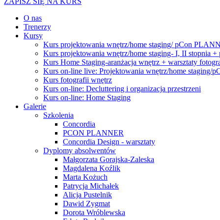
ZAPISZ SIĘ NA KURS
O nas
Trenerzy
Kursy
Kurs projektowania wnętrz/home staging/ pCon PLANNER
Kurs projektowania wnętrz/home staging- I, II stop
Kurs Home Staging-aranżacja wnętrz + warsztaty fotogra
Kurs on-line live: Projektowania wnętrz/home staging
Kurs fotografii wnętrz
Kurs on-line: Decluttering i organizacja przestrzeni
Kurs on-line: Home Staging
Galerie
Szkolenia
Concordia
PCON PLANNER
Concordia Design - warsztaty
Dyplomy absolwentów
Małgorzata Gorajska-Zaleska
Magdalena Koźlik
Marta Kożuch
Patrycja Michałek
Alicja Pustelnik
Dawid Zygmat
Dorota Wróblewska