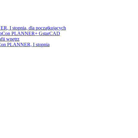
, I stopnia, dla początkujących
nia + pCon PLANNER+ GstarCAD
fii wnętrz
/pCon PLANNER, I stopnia