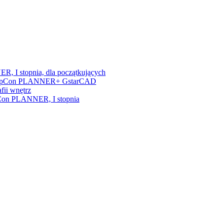
, I stopnia, dla początkujących
nia + pCon PLANNER+ GstarCAD
fii wnętrz
/pCon PLANNER, I stopnia