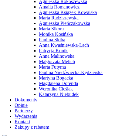
Agnieszka Rokoszewska
Amalia Romanowicz
Agnieszka Książek-Kowalska
Marta Radziszewska
Agnieszka Pieńczakowska
Marta Sikora
Monika Kosińska
Paulina Skiba
Anna Kwaśniewska-Lach
Patrycja Konik
Anna Malinowska
Małgorzata Melich
Marta Futyma
Paulina Niedźwiecka-Kędzierska
Martyna Bogacka
Magdalena Dorenda
Weronika Cieślak
Katarzyna Niebudek
Dokumenty
Opinie
Partnerzy
Wydarzenia
Kontakt
Zakupy z rabatem