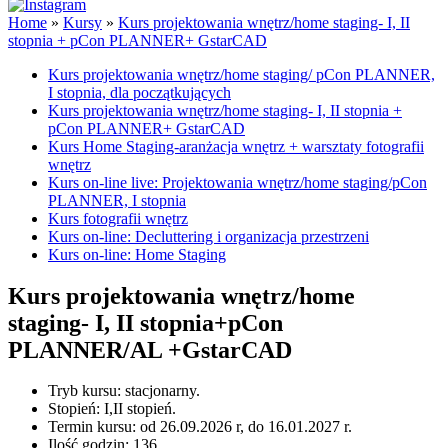
Home
»
Kursy
»
Kurs projektowania wnętrz/home staging- I, II
stopnia + pCon PLANNER+ GstarCAD
Kurs projektowania wnętrz/home staging/ pCon PLANNER,
I stopnia, dla początkujących
Kurs projektowania wnętrz/home staging- I, II stopnia +
pCon PLANNER+ GstarCAD
Kurs Home Staging-aranżacja wnętrz + warsztaty fotografii
wnętrz
Kurs on-line live: Projektowania wnętrz/home staging/pCon
PLANNER, I stopnia
Kurs fotografii wnętrz
Kurs on-line: Decluttering i organizacja przestrzeni
Kurs on-line: Home Staging
Kurs projektowania wnętrz/home
staging- I, II stopnia+pCon
PLANNER/AL +GstarCAD
Tryb kursu:
stacjonarny.
Stopień: I,II stopień.
Termin kursu: od 26.09.2026 r, do 16.01.2027 r.
Ilość godzin: 136.