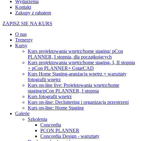
Wydarzenia
Kontakt
Zakupy z rabatem
ZAPISZ SIĘ NA KURS
O nas
Trenerzy
Kursy
Kurs projektowania wnętrz/home staging/ pCon
PLANNER, I stopnia, dla początkujących
Kurs projektowania wnętrz/home staging- I, II stopnia
+ pCon PLANNER+ GstarCAD
Kurs Home Staging-aranżacja wnętrz + warsztaty
fotografii wnętrz
Kurs on-line live: Projektowania wnętrz/home
staging/pCon PLANNER, I stopnia
Kurs fotografii wnętrz
Kurs on-line: Decluttering i organizacja przestrzeni
Kurs on-line: Home Staging
Galerie
Szkolenia
Concordia
PCON PLANNER
Concordia Design - warsztaty