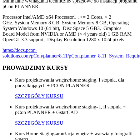
Minimalne wymagania techniczne/ sprzętowe do instalacji programu
pCon PLANNER:
Processor
Intel/AMD x64 Processor1 , >= 2 Cores, > 2
GHz,
System Memory
8 GB,
System Memory
8 GB,
Operating
System
Windows 10 (64-bit),
Disc Space
5 GB3,
Graphics
Board
Model from NVIDIA or AMD (< 4 years old) 1 GB RAM
OpenGL 3.3 support,
Display Resolution
1280 x 1024 pixels
https://docs.pcon-
solutions.com/pCon/planner/8.11/pCon.planner_8.11_System_Requi
PROWADZIMY KURSY
Kurs projektowania wnętrz/home staging, I stopnia, dla
początkujących + PCON PLANNER
SZCZEGÓŁY KURSU
Kurs projektowania wnętrz/home staging- I, II stopnia +
pCon PLANNER + GstarCAD
SZCZEGÓŁY KURSU
Kurs Home Staging-aranżacja wnętrz + warsztaty fotografii
wnętrz