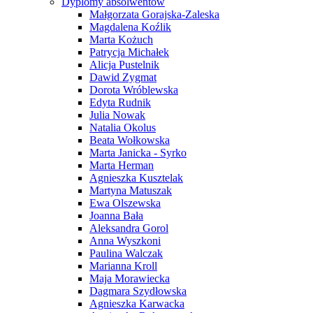
Dyplomy absolwentów
Małgorzata Gorajska-Zaleska
Magdalena Koźlik
Marta Kożuch
Patrycja Michałek
Alicja Pustelnik
Dawid Zygmat
Dorota Wróblewska
Edyta Rudnik
Julia Nowak
Natalia Okolus
Beata Wołkowska
Marta Janicka - Syrko
Marta Herman
Agnieszka Kusztelak
Martyna Matuszak
Ewa Olszewska
Joanna Bała
Aleksandra Gorol
Anna Wyszkoni
Paulina Walczak
Marianna Kroll
Maja Morawiecka
Dagmara Szydłowska
Agnieszka Karwacka