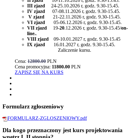
II zjazd
10-11.10.2026 r, godz. 9.30-15.45.
III zjazd
24-25.10.2026 r, godz. 9.30-15.45.
IV zjazd
07-08.11.2026 r, godz. 9.30-15.45.
V zjazd
21-22.11.2026 r, godz. 9.30-15.45.
VI zjazd
05-06.12.2026 r, godz. 9.30-15.45.
VII zjazd
19-
20
.12.2026 r, godz. 9.30-15.45/
on-
line.
.
VIII zjazd
09-10.01.2027 r, godz. 9.30-15.45
IX zjazd
16.01.2027 r, godz. 9.30-15.45.
Zaliczenie kursu.
Cena:
12800.00
PLN
Cena promocyjna:
11800.00
PLN
ZAPISZ SIĘ NA KURS
Formularz zgłoszeniowy
FORMULARZ-ZGLOSZENIOWY.pdf
Dla kogo przeznaczony jest kurs projektowania
wnętrz I, II stopnia?