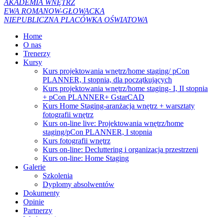
AKADEMIA WNĘTRZ
EWA ROMANOW-GŁOWACKA
NIEPUBLICZNA PLACÓWKA OŚWIATOWA
Home
O nas
Trenerzy
Kursy
Kurs projektowania wnętrz/home staging/ pCon
PLANNER, I stopnia, dla początkujących
Kurs projektowania wnętrz/home staging- I, II stopnia
+ pCon PLANNER+ GstarCAD
Kurs Home Staging-aranżacja wnętrz + warsztaty
fotografii wnętrz
Kurs on-line live: Projektowania wnętrz/home
staging/pCon PLANNER, I stopnia
Kurs fotografii wnętrz
Kurs on-line: Decluttering i organizacja przestrzeni
Kurs on-line: Home Staging
Galerie
Szkolenia
Dyplomy absolwentów
Dokumenty
Opinie
Partnerzy