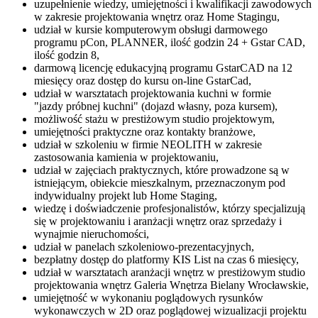
uzupełnienie wiedzy, umiejętności i kwalifikacji zawodowych
w zakresie projektowania wnętrz oraz Home Stagingu,
udział w kursie komputerowym obsługi darmowego
programu pCon, PLANNER, ilość godzin 24 + Gstar CAD,
ilość godzin 8,
darmową licencję edukacyjną programu GstarCAD na 12
miesięcy oraz dostęp do kursu on-line GstarCad,
udział w warsztatach projektowania kuchni w formie
"jazdy próbnej kuchni" (dojazd własny, poza kursem),
możliwość stażu w prestiżowym studio projektowym,
umiejętności praktyczne oraz kontakty branżowe,
udział w szkoleniu w firmie NEOLITH w zakresie
zastosowania kamienia w projektowaniu,
udział w zajęciach praktycznych, które prowadzone są w
istniejącym, obiekcie mieszkalnym, przeznaczonym pod
indywidualny projekt lub Home Staging,
wiedzę i doświadczenie profesjonalistów, którzy specjalizują
się w projektowaniu i aranżacji wnętrz oraz sprzedaży i
wynajmie nieruchomości,
udział w panelach szkoleniowo-prezentacyjnych,
bezpłatny dostęp do platformy KIS List na czas 6 miesięcy,
udział w warsztatach aranżacji wnętrz w prestiżowym studio
projektowania wnętrz Galeria Wnętrza Bielany Wrocławskie,
umiejętność w wykonaniu poglądowych rysunków
wykonawczych w 2D oraz poglądowej wizualizacji projektu