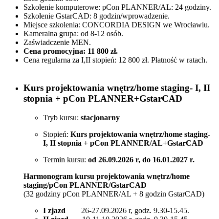
Szkolenie komputerowe:
pCon PLANNER/AL
: 24 godziny.
Szkolenie GstarCAD: 8 godzin/wprowadzenie.
Miejsce szkolenia: CONCORDIA DESIGN we Wrocławiu.
Kameralna grupa: od 8-12 osób.
Zaświadczenie MEN.
Cena promocyjna: 11 800 zł.
Cena regularna za I,II stopień: 12 800 zł.
Płatność w ratach.
Kurs projektowania wnętrz/home staging- I, II
stopnia + pCon PLANNER+GstarCAD
Tryb kursu:
stacjonarny
Stopień:
Kurs projektowania wnętrz/home staging-
I, II stopnia + pCon PLANNER/AL+GstarCAD
Termin kursu:
od 26.09.2026 r, do 16.01.2027 r.
Harmonogram kursu projektowania wnętrz/home
staging/pCon PLANNER/GstarCAD
(32 godziny pCon PLANNER/AL + 8 godzin GstarCAD)
I zjazd
26-27.09.2026 r, godz. 9.30-15.45.